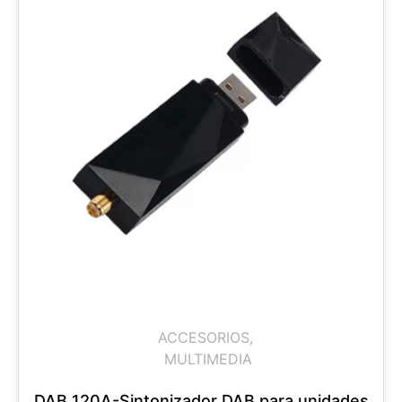
ACCESORIOS
,
MULTIMEDIA
DAB 120A-Sintonizador DAB para unidades