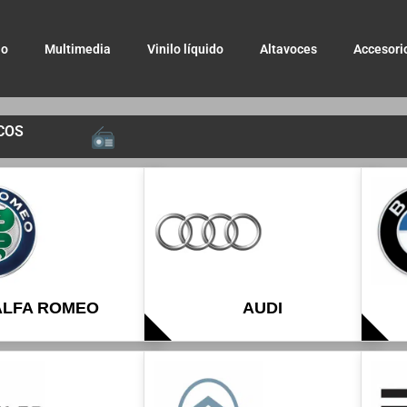
io
Multimedia
Vinilo líquido
Altavoces
Accesori
COS
ALFA ROMEO
AUDI