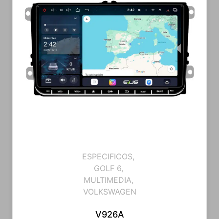
ESPECIFICOS
,
GOLF 6
,
MULTIMEDIA
,
VOLKSWAGEN
V926A