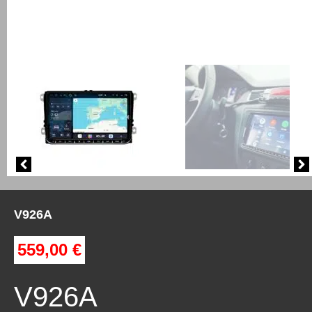
V926A
559,00
€
V926A