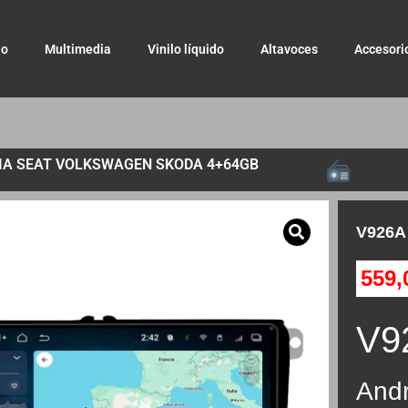
io
Multimedia
Vinilo líquido
Altavoces
Accesori
IA SEAT VOLKSWAGEN SKODA 4+64GB
V926A
559
V9
And