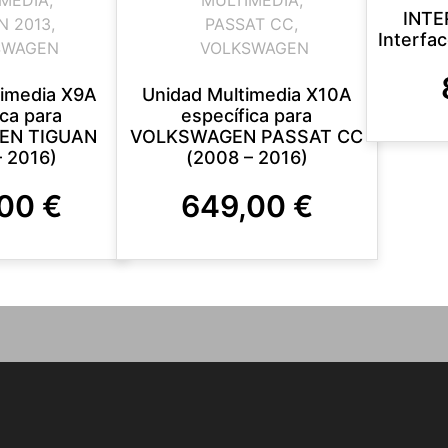
INTE
N 2013
,
PASSAT CC
,
Interfa
SWAGEN
VOLKSWAGEN
timedia X9A
Unidad Multimedia X10A
ica para
específica para
EN TIGUAN
VOLKSWAGEN PASSAT CC
– 2016)
(2008 – 2016)
,00
€
649,00
€