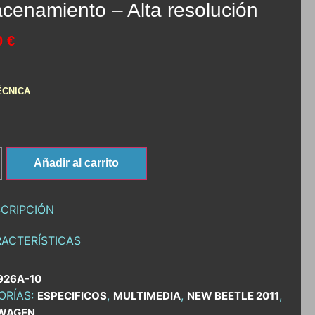
cenamiento – Alta resolución
0 €
ÉCNICA
Añadir al carrito
CRIPCIÓN
ACTERÍSTICAS
926A-10
ORÍAS:
,
,
,
ESPECIFICOS
MULTIMEDIA
NEW BEETLE 2011
WAGEN