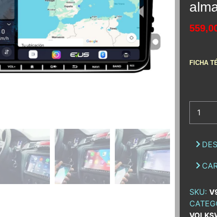
alma
559,0
FICHA T
DES
CAR
SKU:
V
CATEG
VOLKS