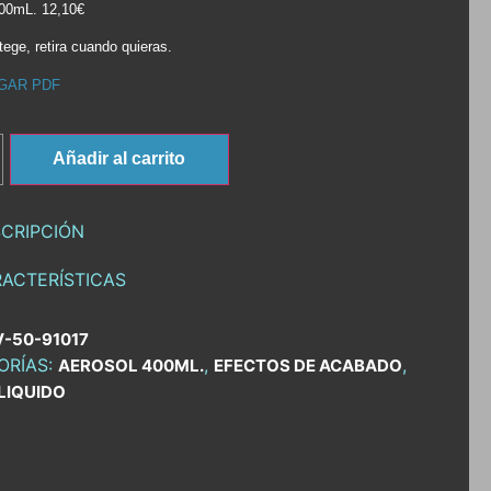
400mL. 12,10€
tege, retira cuando quieras.
GAR PDF
Añadir al carrito
CRIPCIÓN
ACTERÍSTICAS
V-50-91017
ORÍAS:
,
,
AEROSOL 400ML.
EFECTOS DE ACABADO
 LIQUIDO