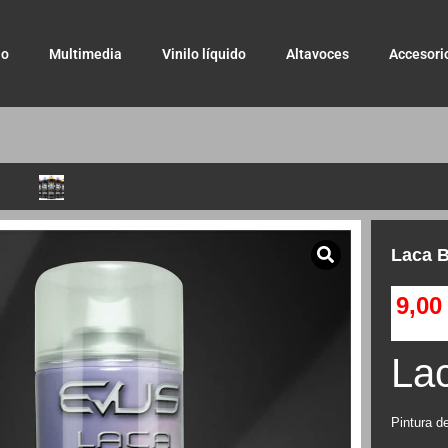
io
Multimedia
Vinilo líquido
Altavoces
Accesori
Laca B
9,0
Lac
Pintura de