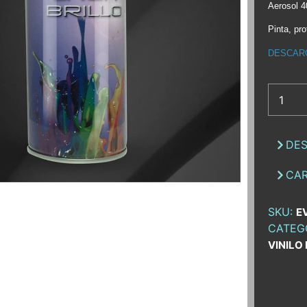
Aerosol 
Pinta, pro
DESCAR
DES
CAR
SKU:
E
CATEG
VINILO