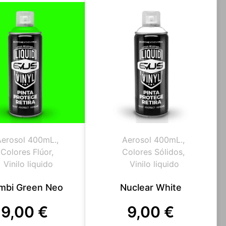
Aerosol 400mL.
,
Aerosol 400mL.
,
Colores Flúor
,
Colores Sólidos
,
Vinilo liquido
Vinilo liquido
mbi Green Neo
Nuclear White
9,00
€
9,00
€