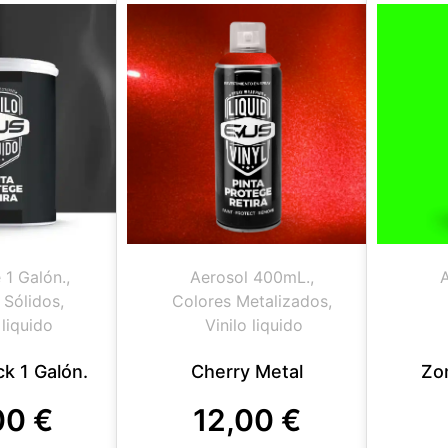
 1 Galón.
,
Aerosol 400mL.
,
 Sólidos
,
Colores Metalizados
,
 liquido
Vinilo liquido
ck 1 Galón.
Cherry Metal
Zo
00
€
12,00
€