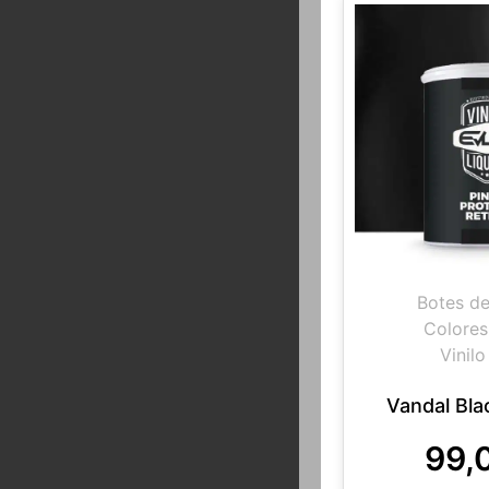
Botes de
Colores
Vinilo
Vandal Bla
99,