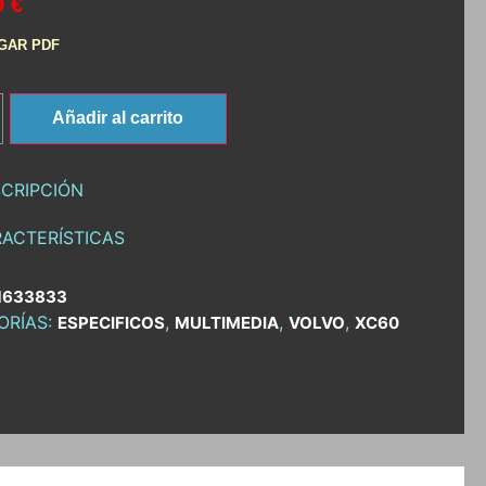
0 €
GAR PDF
Añadir al carrito
CRIPCIÓN
ACTERÍSTICAS
1633833
ORÍAS:
,
,
,
ESPECIFICOS
MULTIMEDIA
VOLVO
XC60