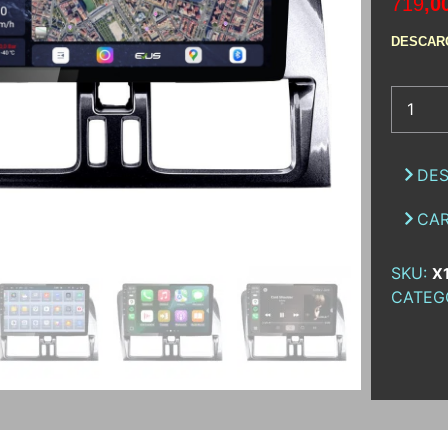
719
,0
DESCAR
DES
CAR
SKU:
X
CATEG