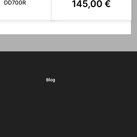
145,00
€
DD700R
Blog