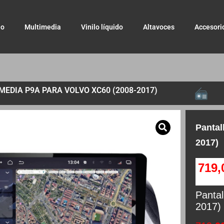
io
Multimedia
Vinilo líquido
Altavoces
Accesori
EDIA P9A PARA VOLVO XC60 (2008-2017)
Pantal
2017)
719
Panta
2017)