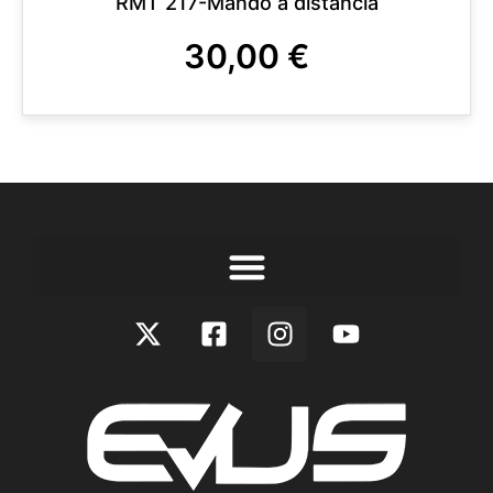
RMT 217-Mando a distancia
30,00
€