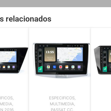
s relacionados
IFICOS
,
ESPECIFICOS
,
MEDIA
,
MULTIMEDIA
,
N 2016
,
PASSAT CC
,