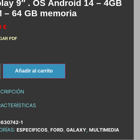
lay 9″ . OS Android 14 – 4GB
 – 64 GB memoria
0 €
GAR PDF
le para reserva
Añadir al carrito
CRIPCIÓN
ACTERÍSTICAS
1630742-1
ORÍAS:
,
,
,
ESPECIFICOS
FORD
GALAXY
MULTIMEDIA