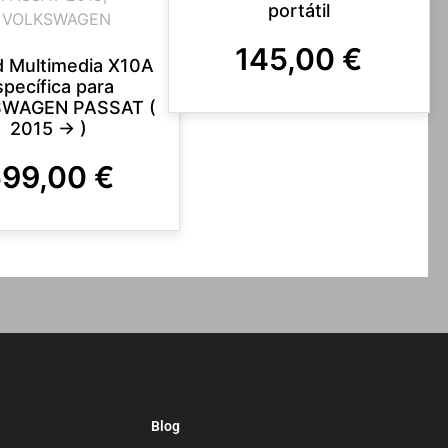
portátil
VOLKSWAGEN
145,00
€
d Multimedia X10A
specífica para
WAGEN PASSAT (
2015 -> )
599,00
€
Blog