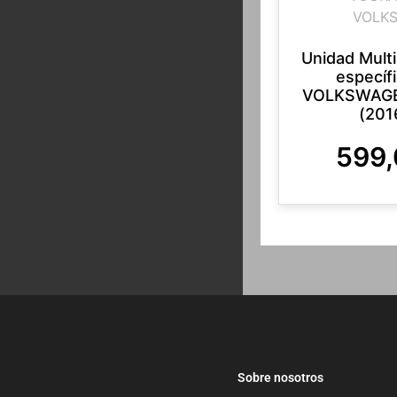
VOLK
Unidad Mult
específ
VOLKSWAG
(201
599
Sobre nosotros