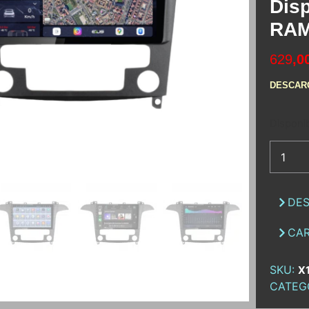
Disp
RAM
629
,0
DESCAR
Disponib
DES
CAR
SKU:
X
CATEG