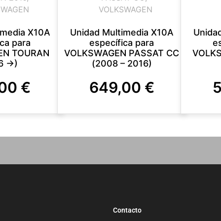
SWAGEN
VOLKSWAGEN
imedia X10A
Unidad Multimedia X10A
Unida
ica para
específica para
e
EN TOURAN
VOLKSWAGEN PASSAT CC
VOLKS
6 ->)
(2008 – 2016)
,00
€
649,00
€
Contacto