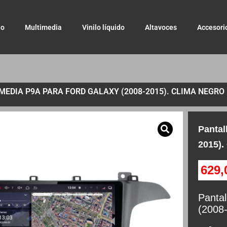
io
Multimedia
Vinilo líquido
Altavoces
Accesori
EDIA P9A PARA FORD GALAXY (2008-2015). CLIMA NEGRO
Pantal
2015).
629
Panta
(2008-