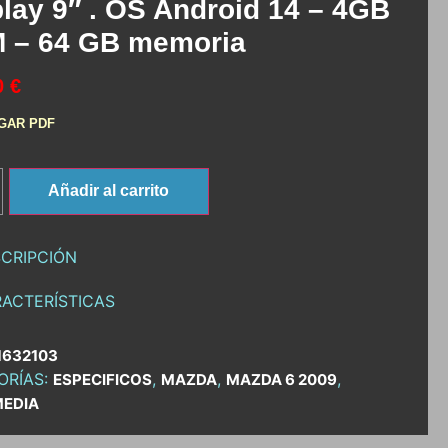
lay 9″ . OS Android 14 – 4GB
 – 64 GB memoria
0 €
GAR PDF
Añadir al carrito
CRIPCIÓN
ACTERÍSTICAS
1632103
ORÍAS:
,
,
,
ESPECIFICOS
MAZDA
MAZDA 6 2009
MEDIA