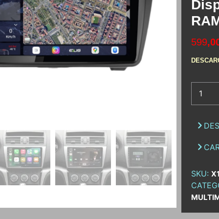
Disp
RAM
599
,0
DESCAR
DES
CAR
SKU:
X
CATEG
MULTI