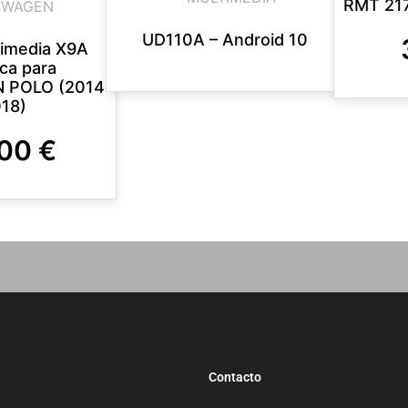
RMT 217
SWAGEN
UD110A – Android 10
timedia X9A
ica para
 POLO (2014
018)
,00
€
Contacto