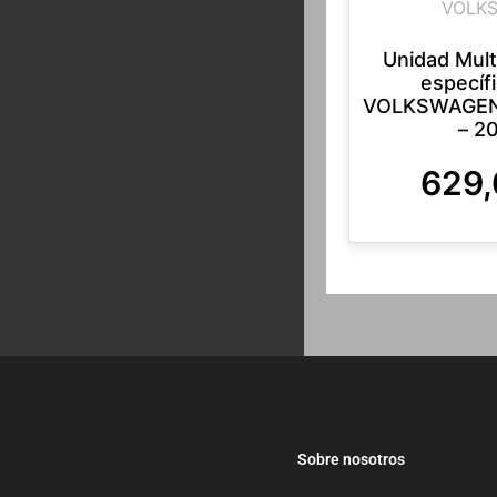
VOLK
Unidad Mul
específ
VOLKSWAGEN
– 2
629
Sobre nosotros