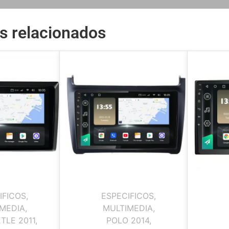
s relacionados
IFICOS
,
ESPECIFICOS
,
MEDIA
,
MULTIMEDIA
,
TLE 2011
,
POLO 2014
,