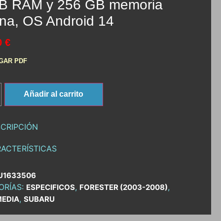
B RAM y 256 GB memoria
rna, OS Android 14
0 €
GAR PDF
Añadir al carrito
CRIPCIÓN
ACTERÍSTICAS
U1633506
ORÍAS:
,
,
ESPECIFICOS
FORESTER (2003-2008)
,
MEDIA
SUBARU