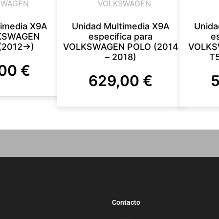
SWAGEN
VOLKSWAGEN
timedia X9A
Unidad Multimedia X9A
Unida
LKSWAGEN
específica para
e
(2012->)
VOLKSWAGEN POLO (2014
VOLKS
– 2018)
T5
,00
€
629,00
€
Contacto