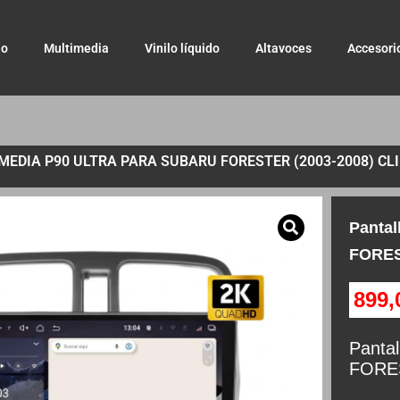
io
Multimedia
Vinilo líquido
Altavoces
Accesori
MEDIA P90 ULTRA PARA SUBARU FORESTER (2003-2008) C
Panta
FORES
899
Panta
FORES