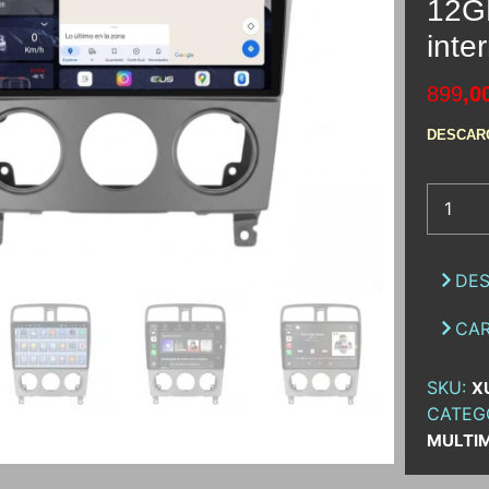
12G
inte
899
,0
DESCAR
DES
CAR
SKU:
X
CATEG
MULTI