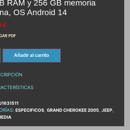
B RAM y 256 GB memoria
rna, OS Android 14
0 €
GAR PDF
Añadir al carrito
CRIPCIÓN
ACTERÍSTICAS
U1631511
ORÍAS:
,
,
,
ESPECIFICOS
GRAND CHEROKEE 2005
JEEP
MEDIA