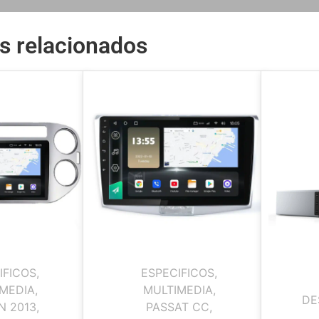
s relacionados
IFICOS
,
ESPECIFICOS
,
MEDIA
,
MULTIMEDIA
,
DE
N 2013
,
PASSAT CC
,