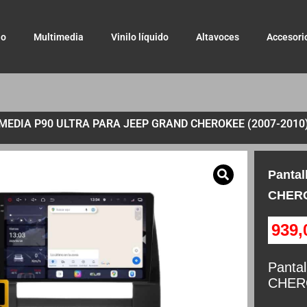
io
Multimedia
Vinilo líquido
Altavoces
Accesori
EDIA P90 ULTRA PARA JEEP GRAND CHEROKEE (2007-2010
Panta
CHERO
939
Panta
CHERO