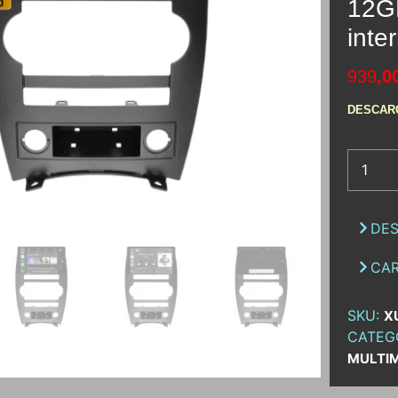
12G
inte
939
,0
DESCAR
DES
CAR
SKU:
X
CATEG
MULTI