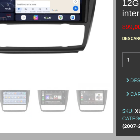
12G
inte
899
,0
DESCAR
DES
CAR
SKU:
X
CATEG
(2007-2