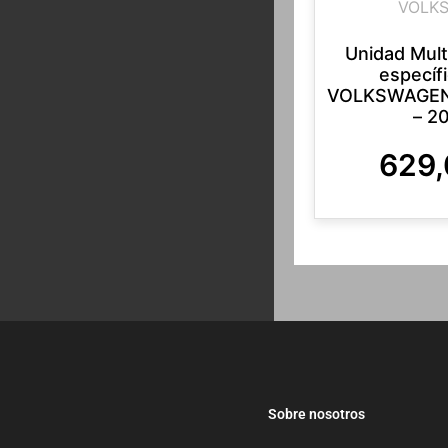
VOLK
Unidad Mul
específ
VOLKSWAGEN
– 2
629
Sobre nosotros