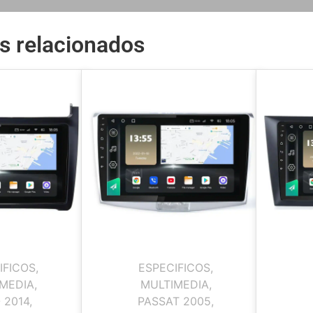
s relacionados
IFICOS
,
ESPECIFICOS
,
MEDIA
,
MULTIMEDIA
,
 2014
,
PASSAT 2005
,