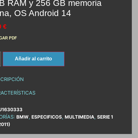
B RAM y 256 GB memoria
rna, OS Android 14
0 €
GAR PDF
Añadir al carrito
CRIPCIÓN
ACTERÍSTICAS
U1630333
ORÍAS:
,
,
,
BMW
ESPECIFICOS
MULTIMEDIA
SERIE 1
011)