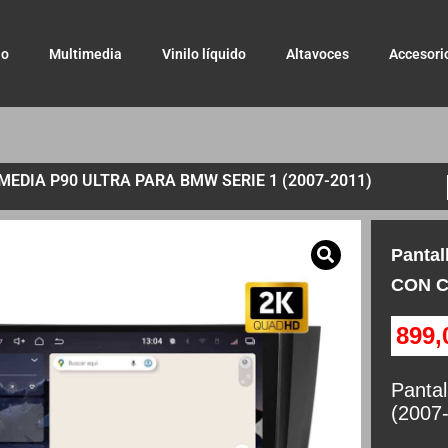
io
Multimedia
Vinilo líquido
Altavoces
Accesori
EDIA P90 ULTRA PARA BMW SERIE 1 (2007-2011)
Pantal
CON C
899
Panta
(2007