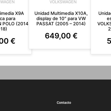
SWAGEN
VOLKSWAGEN
timedia X9A
Unidad Multimedia X10A,
Unida
ica para
display de 10″ para VW
e
 POLO (2014
PASSAT (2005 – 2014)
VOLKS
018)
2
649,00
€
,00
€
Contacto