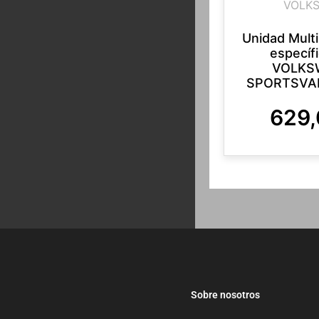
VOLK
Unidad Mult
específ
VOLKS
SPORTSVAN
629
Sobre nosotros