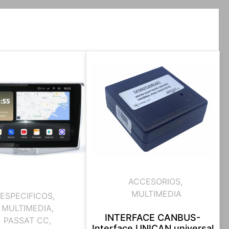
ACCESORIOS
,
MULTIMEDIA
ESPECIFICOS
,
MULTIMEDIA
,
INTERFACE CANBUS-
PASSAT CC
,
Interface UNICAN universal