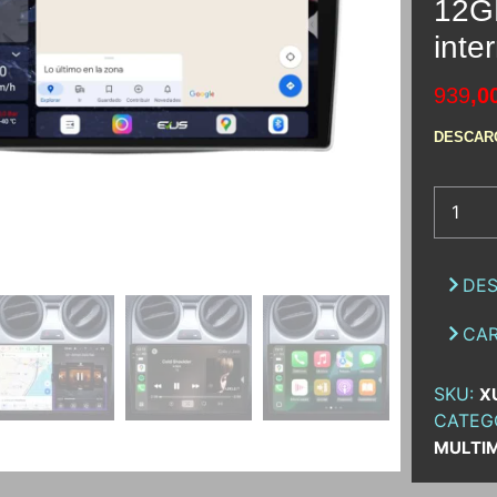
12G
inte
939
,0
DESCAR
DES
CAR
SKU:
X
CATEG
MULTI