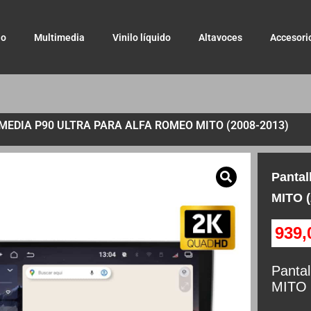
io
Multimedia
Vinilo líquido
Altavoces
Accesori
EDIA P90 ULTRA PARA ALFA ROMEO MITO (2008-2013)
Panta
MITO (
939
Panta
MITO 