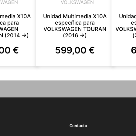
SWAGEN
VOLKSWAGEN
imedia X10A
Unidad Multimedia X10A
Unida
ica para
específica para
e
WAGEN
VOLKSWAGEN TOURAN
VOLKS
 (2014 ->)
(2016 ->)
(
,00
€
599,00
€
Contacto