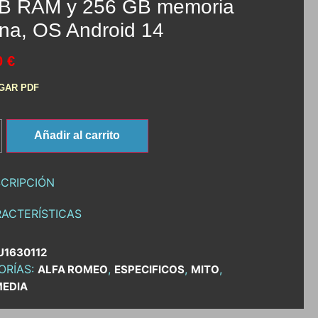
B RAM y 256 GB memoria
rna, OS Android 14
0 €
GAR PDF
Añadir al carrito
CRIPCIÓN
ACTERÍSTICAS
U1630112
ORÍAS:
,
,
,
ALFA ROMEO
ESPECIFICOS
MITO
MEDIA