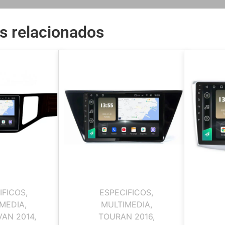
s relacionados
IFICOS
,
ESPECIFICOS
,
MEDIA
,
MULTIMEDIA
,
AN 2014
,
TOURAN 2016
,