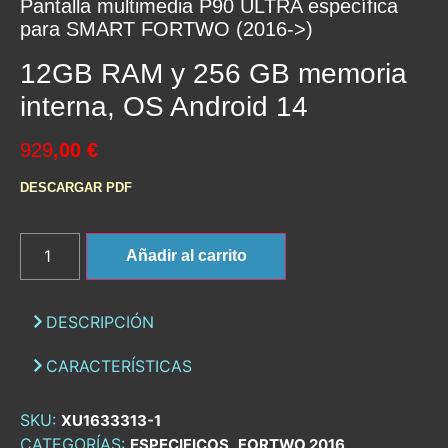
Pantalla multimedia P90 ULTRA específica
para SMART FORTWO (2016->)
12GB RAM y 256 GB memoria
interna, OS Android 14
929
,00 €
DESCARGAR PDF
Añadir al carrito
DESCRIPCIÓN
CARACTERÍSTICAS
SKU:
XU1633313-1
CATEGORÍAS:
,
,
ESPECIFICOS
FORTWO 2016