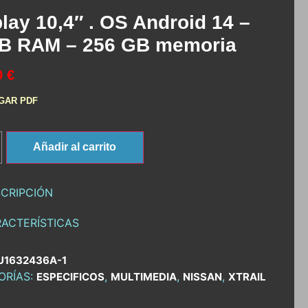
lay 10,4″ . OS Android 14 –
B RAM – 256 GB memoria
0 €
GAR PDF
Añadir al carrito
CRIPCIÓN
ACTERÍSTICAS
U1632436A-1
ORÍAS:
,
,
,
ESPECIFICOS
MULTIMEDIA
NISSAN
XTRAIL