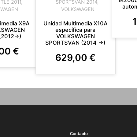
IK2000
TLE 2011
,
SPORTSVAN 2014
,
auto
SWAGEN
VOLKSWAGEN
timedia X9A
Unidad Multimedia X10A
LKSWAGEN
específica para
(2012->)
VOLKSWAGEN
SPORTSVAN (2014 ->)
,00
€
629,00
€
Contacto