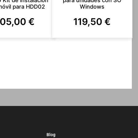
 Kit de instalación
para unidades con SO
móvil para HDD02
Windows
105,00
€
119,50
€
Blog