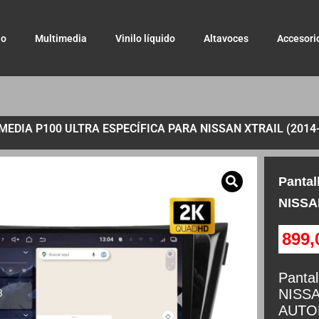
io
Multimedia
Vinilo líquido
Altavoces
Accesori
EDIA P100 ULTRA ESPECÍFICA PARA NISSAN XTRAIL (201
Pantal
NISSA
899
Pantal
NISSA
AUTO