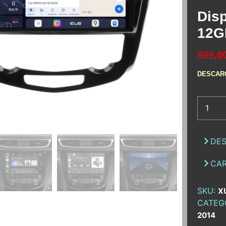
Disp
12G
899
,0
DESCAR
DES
CAR
SKU:
X
CATEG
2014