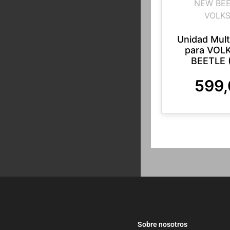
NEW BEE
VOLK
Unidad Mul
para VO
BEETLE 
599
Sobre nosotros